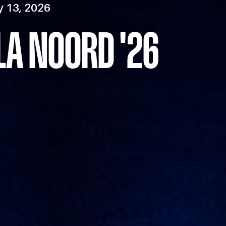
y 13, 2026
A NOORD '26