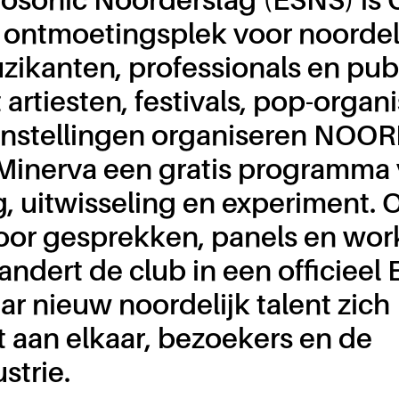
ntmoetingsplek voor noordel
zikanten, professionals en publ
rtiesten, festivals, pop-organi
instellingen organiseren NOO
inerva een gratis programma 
, uitwisseling en experiment. 
voor gesprekken, panels en wor
ndert de club in een officieel
r nieuw noordelijk talent zich
t aan elkaar, bezoekers en de
strie.