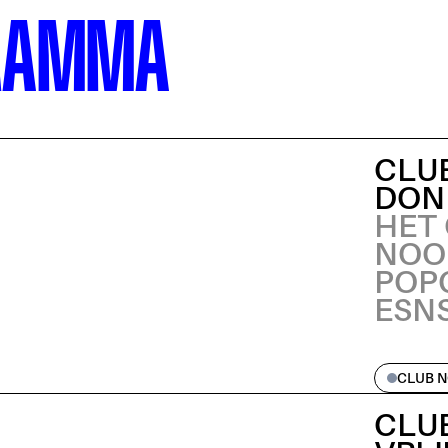
RAMMA
CLUB
DON
HET
NOO
POP
ESN
CLUB 
CLUB