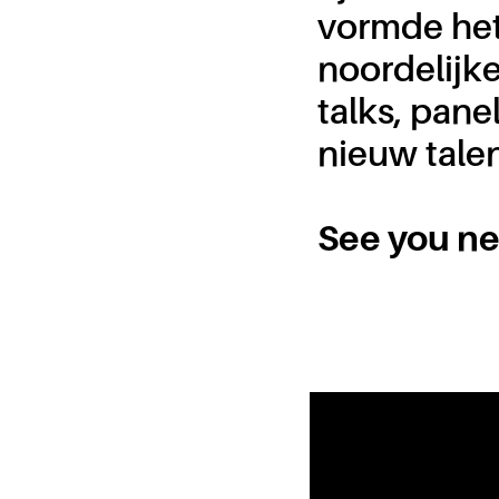
vormde het
noordelijk
talks, pane
nieuw talen
See you ne