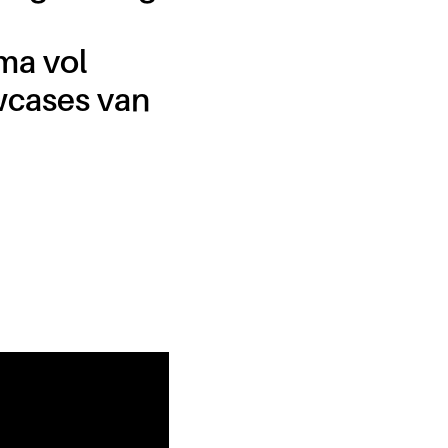
ma vol
owcases van