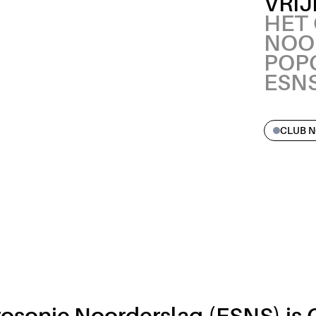
VRI
HET
NOO
POP
ESN
CLUB 
rosonic Noorderslag (ESNS) is 