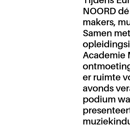
NOORD dé o
makers, mu
Samen met a
opleidings
Academie M
ontmoeting
er ruimte 
avonds vera
podium waa
presenteer
muziekindu