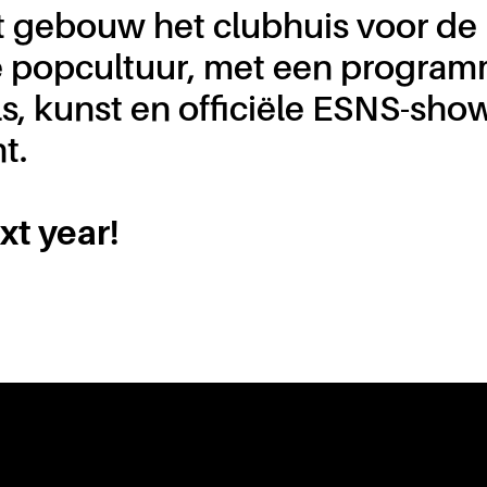
 gebouw het clubhuis voor de
e popcultuur, met een program
ls, kunst en officiële ESNS-sh
t.
xt year!