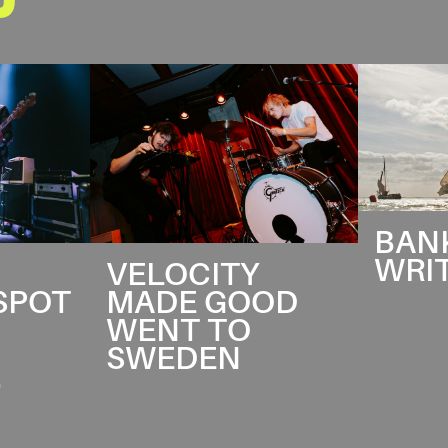
BANK
WRI
VELOCITY
MADE GOOD
SPOT
WENT TO
SWEDEN
)