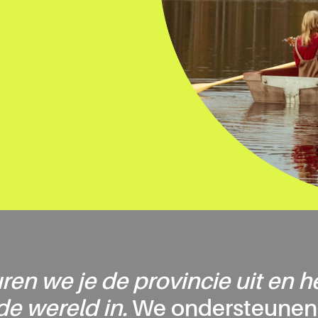
ren we je de provincie uit en he
de wereld in.
We ondersteunen