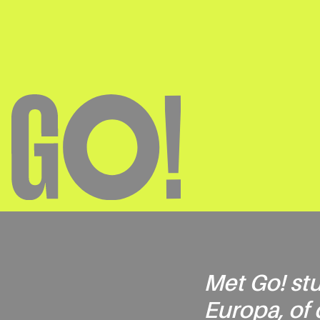
Met Go! stu
Europa, of 