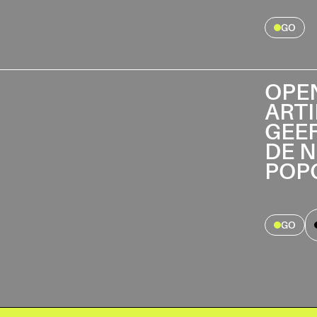
GO
OPEN
ART
GEEF
DE 
POP
GO