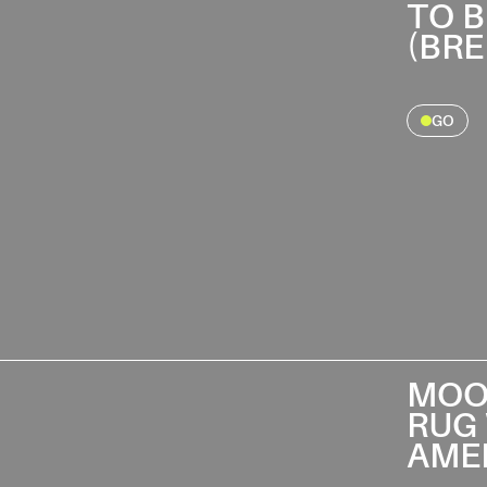
TO B
(BR
GO
MOO
RUG 
AME