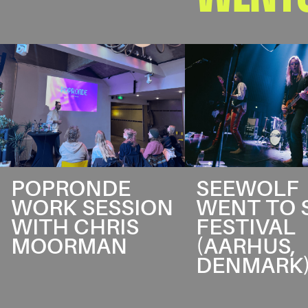
POPRONDE
SEEWOLF
WORK SESSION
WENT TO 
WITH CHRIS
FESTIVAL
MOORMAN
(AARHUS,
DENMARK