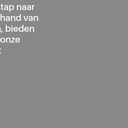
tap naar
e hand van
, bieden
 onze
t